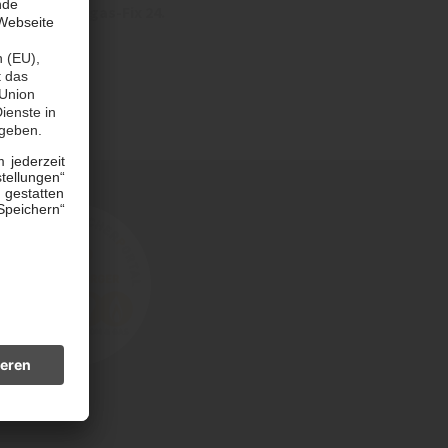
 Pulheim|Erdgas-Fix 24.
chnen