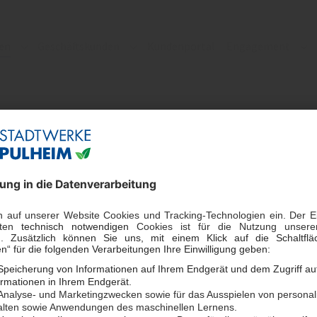
en
Geschäftskunden
Kundenportal
Engagement
Submenu for "Privatkunden"
Submenu for "Geschäftskunden"
Su
Unsere Gasp
Pulheim|Erdgas-Fix 1
Unsere Empfehlung: Jetz
Festpreis sichern – mit P
Pulheim|Erdgas-Fix 2
Machen Sie sich unabhän