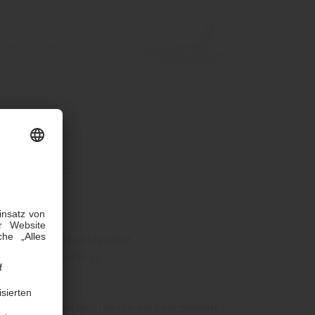
Unternehmen
bmenu for "Engagement"
Submenu for "Unternehmen"
rodukte
2
t Gelegenheit nutzen und
ulheim|Erdgas-Fix 12.
4
gig von den Entwicklungen am Energiemarkt